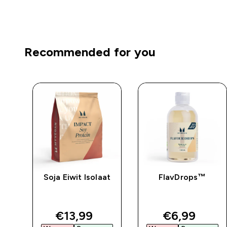
Recommended for you
Soja Eiwit Isolaat
FlavDrops™
ed price
discounted price
discounted 
€13,99‎
€6,99‎