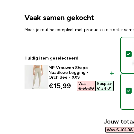
Vaak samen gekocht
Maak je routine compleet met producten die beter sam
S
Huidig item geselecteerd
MP Vrouwen Shape
Naadloze Legging -
Orchidee - XXS
Was
Bespaar
discounted price
€15,99‎
€ 50,00‎
€ 34,01‎
S
Jouw totaa
Was € 101,98‎