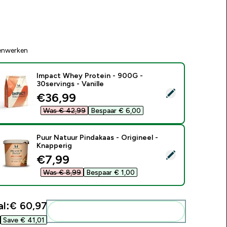
enwerken
Impact Whey Protein - 900G -
30servings - Vanille
electeer dit product - Impact Whey Protein - 900G - 30serving
discounted price
€36,99‎
Was € 42,99‎
Bespaar € 6,00‎
Puur Natuur Pindakaas - Origineel -
Knapperig
electeer dit product - Puur Natuur Pindakaas - Origineel - Kna
discounted price
€7,99‎
Was € 8,99‎
Bespaar € 1,00‎
l:
€ 60,97‎
Voeg deze toe aan je routine
Save € 41,01‎