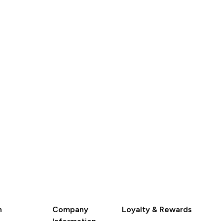
as
Bespaar
Was
Bespaar
 32,00‎
€ 4,80‎
€ 24,00‎
€ 3,60‎
SHOP SNEL
SHOP SNEL
n
Company
Loyalty & Rewards