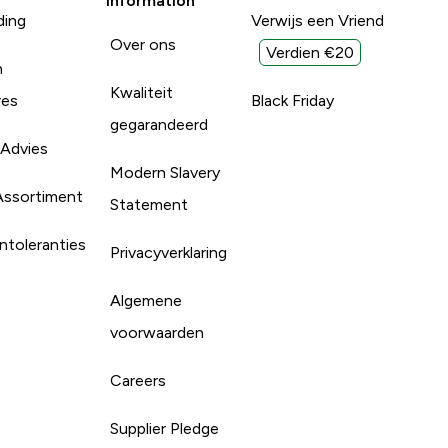
Information
ding
Verwijs een Vriend
Over ons
Verdien €20
n
Kwaliteit
res
Black Friday
gegarandeerd
 Advies
Modern Slavery
Assortiment
Statement
ntoleranties
Privacyverklaring
Algemene
voorwaarden
Careers
Supplier Pledge