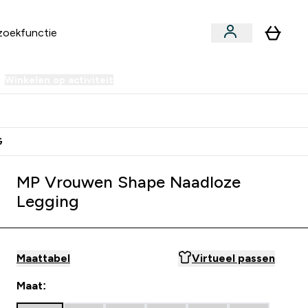
Winkelen op activiteit
er Sale | Tot 70% korting submenu
Enter Winkelen op activiteit submenu
⌄
ien Samen €40 Krediet
G
MP Vrouwen Shape Naadloze
Legging
Maattabel
Virtueel passen
Maat: