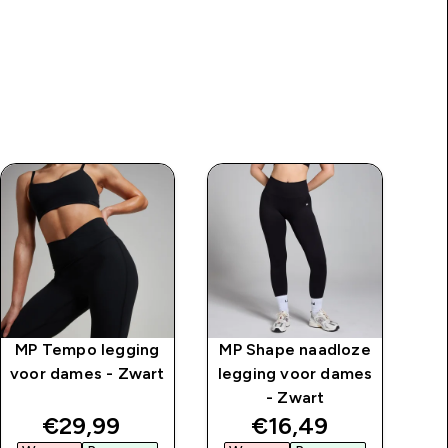
MP Tempo legging
MP Shape naadloze
voor dames - Zwart
legging voor dames
j
- Zwart
price
discounted price
discounted price
€29,99‎
€16,49‎