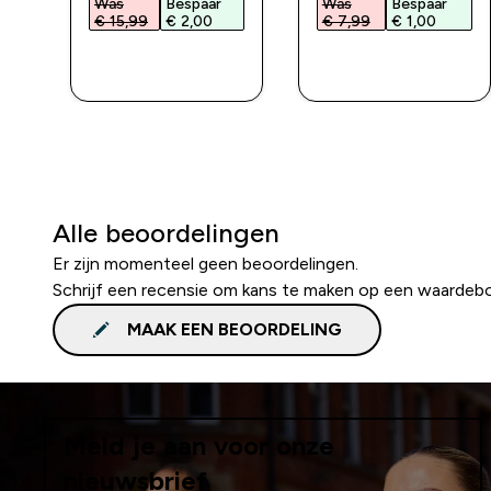
Was
Bespaar
Was
Bespaar
€ 15,99‎
€ 2,00‎
€ 7,99‎
€ 1,00‎
L
SHOP SNEL
SHOP SNEL
Alle beoordelingen
Er zijn momenteel geen beoordelingen.
Schrijf een recensie om kans te maken op een waardeb
MAAK EEN BEOORDELING
Meld je aan voor onze
nieuwsbrief