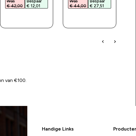
Was
Bespaar
Was
Bespaar
W
€ 42,00‎
€ 12,01‎
€ 44,00‎
€ 27,51‎
€
SHOP SNEL
SHOP SNEL
on van €100.
Handige Links
Producte