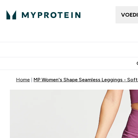
VOED
Dames Kleding
Here
Enter Da
⌄
Gratis bezorging v
Home
MP Women's Shape Seamless Leggings - Soft