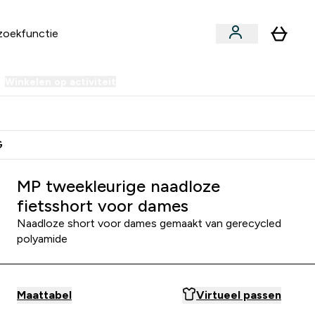
Winkelen op activiteit
er Sale | Tot 70% korting submenu
Enter Winkelen op activiteit submenu
⌄
ien Samen €40 Krediet
G
MP tweekleurige naadloze
fietsshort voor dames
Naadloze short voor dames gemaakt van gerecycled
polyamide
Maattabel
Virtueel passen