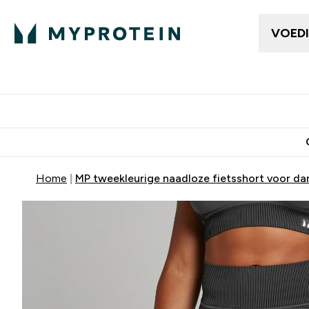
VOED
Dames Kleding
Here
Enter Da
⌄
Gratis bezorging v
Home
MP tweekleurige naadloze fietsshort voor d