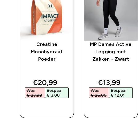
Creatine
MP Dames Active
r
Monohydraat
Legging met
t
Poeder
Zakken - Zwart
ed price
discounted price
discounted 
€20,99‎
€13,99‎
Was
Bespaar
Was
Bespaar
€ 23,99‎
€ 3,00‎
€ 26,00‎
€ 12,01‎
L
SHOP SNEL
SHOP SNEL