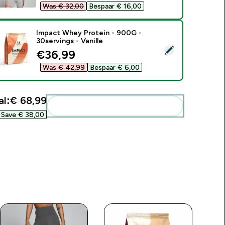
Was € 32,00‎
Bespaar € 16,00‎
Impact Whey Protein - 900G -
30servings - Vanille
electeer dit product - Impact Whey Protein - 900G - 30serving
discounted price
€36,99‎
Was € 42,99‎
Bespaar € 6,00‎
l:
€ 68,99‎
Voeg deze toe aan je routine
Save € 38,00‎