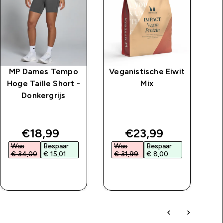
MP Dames Tempo
Veganistische Eiwit
Hoge Taille Short -
Mix
na
Donkergrijs
ri
Ka
price
discounted price
discounted price
€18,99‎
€23,99‎
Was
Bespaar
Was
Bespaar
W
€ 34,00‎
€ 15,01‎
€ 31,99‎
€ 8,00‎
€
SHOP SNEL
SHOP SNEL