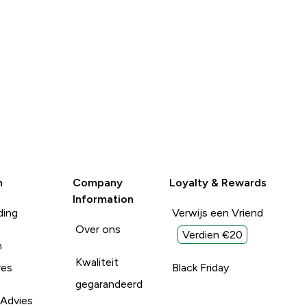
n
Company
Loyalty & Rewards
Information
ding
Verwijs een Vriend
Over ons
Verdien €20
n
Kwaliteit
res
Black Friday
gegarandeerd
 Advies