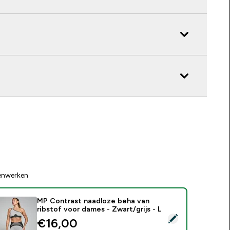
enwerken
MP Contrast naadloze beha van
ribstof voor dames - Zwart/grijs - L
electeer dit product - MP Contrast naadloze beha van ribstof 
discounted price
€16,00‎