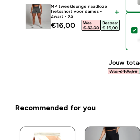
MP tweekleurige naadloze
fietsshort voor dames -
Zwart - XS
Was
Bespaar
discounted price
€16,00‎
€ 32,00‎
€ 16,00‎
S
Jouw totaa
Was € 106,99‎
Recommended for you