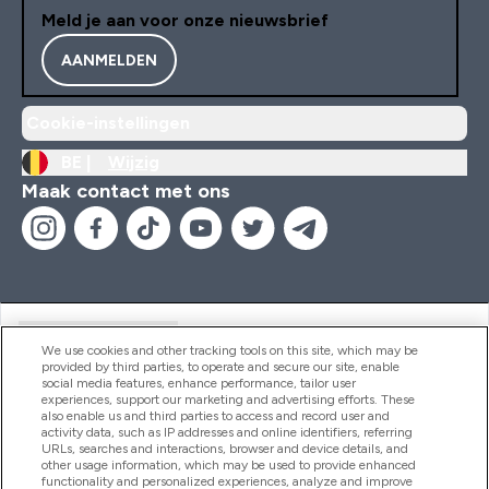
Meld je aan voor onze nieuwsbrief
AANMELDEN
Cookie-instellingen
BE |
Wijzig
Maak contact met ons
Handige Links
We use cookies and other tracking tools on this site, which may be
provided by third parties, to operate and secure our site, enable
social media features, enhance performance, tailor user
experiences, support our marketing and advertising efforts. These
Producten
also enable us and third parties to access and record user and
activity data, such as IP addresses and online identifiers, referring
URLs, searches and interactions, browser and device details, and
other usage information, which may be used to provide enhanced
Company Information
functionality and personalized experiences, analyze and improve