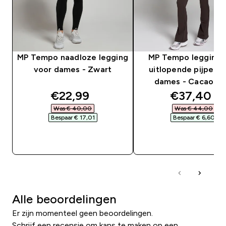
MP Tempo naadloze legging
MP Tempo legging 
voor dames - Zwart
uitlopende pijpen 
dames - Cacaobru
discounted price
discounte
€22,99‎
€37,40‎
Was € 40,00‎
Was € 44,00‎
Bespaar € 17,01‎
Bespaar € 6,60‎
SHOP SNEL
SHOP SNEL
Alle beoordelingen
Er zijn momenteel geen beoordelingen.
Schrijf een recensie om kans te maken op een