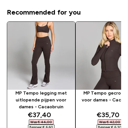
Recommended for you
MP Tempo legging met
MP Tempo gecropt 
uitlopende pijpen voor
voor dames - Cacao
dames - Cacaobruin
discounted price
discounte
€37,40‎
€35,70‎
Was € 44,00‎
Was € 42,00‎
Bespaar € 6,60‎
Bespaar € 6,30‎