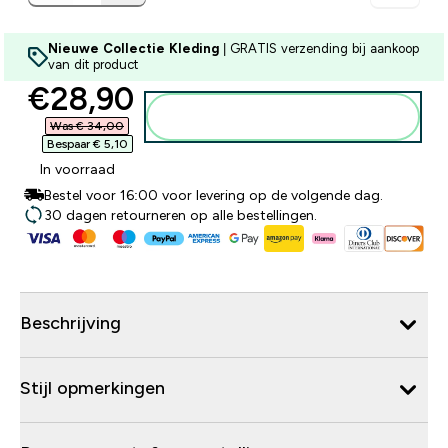
Nieuwe Collectie Kleding
| GRATIS verzending bij aankoop
van dit product
discounted price
€28,90‎
Voeg toe aan winkelmandje
Was € 34,00‎
Bespaar € 5,10‎
In voorraad
Bestel voor 16:00 voor levering op de volgende dag.
30 dagen retourneren op alle bestellingen.
Beschrijving
Stijl opmerkingen