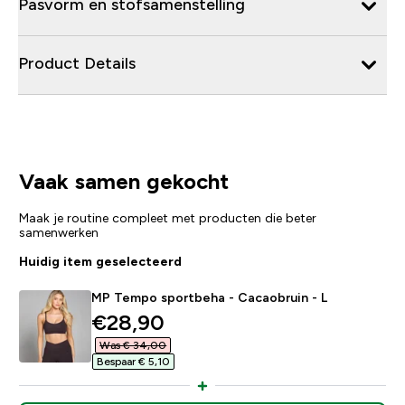
Pasvorm en stofsamenstelling
Product Details
Vaak samen gekocht
Maak je routine compleet met producten die beter
samenwerken
Huidig item geselecteerd
MP Tempo sportbeha - Cacaobruin - L
discounted price
€28,90‎
Was € 34,00‎
Bespaar € 5,10‎