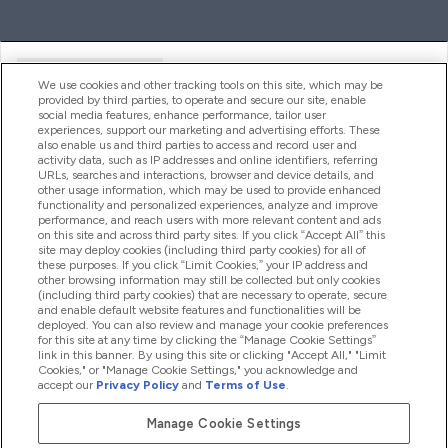
Handige Links
We use cookies and other tracking tools on this site, which may be
provided by third parties, to operate and secure our site, enable
social media features, enhance performance, tailor user
experiences, support our marketing and advertising efforts. These
Producten
also enable us and third parties to access and record user and
activity data, such as IP addresses and online identifiers, referring
URLs, searches and interactions, browser and device details, and
other usage information, which may be used to provide enhanced
Company Information
functionality and personalized experiences, analyze and improve
performance, and reach users with more relevant content and ads
on this site and across third party sites. If you click “Accept All” this
site may deploy cookies (including third party cookies) for all of
these purposes. If you click “Limit Cookies,” your IP address and
Loyalty & Rewards
other browsing information may still be collected but only cookies
(including third party cookies) that are necessary to operate, secure
and enable default website features and functionalities will be
deployed. You can also review and manage your cookie preferences
for this site at any time by clicking the “Manage Cookie Settings”
2026 The Hut.com Ltd
link in this banner. By using this site or clicking "Accept All," "Limit
Cookies," or "Manage Cookie Settings," you acknowledge and
accept our
Privacy Policy
and
Terms of Use
.
Manage Cookie Settings
Betaal met