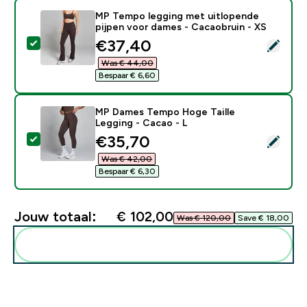
MP Tempo legging met uitlopende
pijpen voor dames - Cacaobruin - XS
discounted price
€37,40‎
Selecteer dit product - MP Tempo legging met uitlope
Was € 44,00‎
Bespaar € 6,60‎
MP Dames Tempo Hoge Taille
Legging - Cacao - L
discounted price
€35,70‎
Selecteer dit product - MP Dames Tempo Hoge Taille 
Was € 42,00‎
Bespaar € 6,30‎
Jouw totaal:
€ 102,00‎
Was € 120,00‎
Save € 18,00‎
Voeg deze toe aan je routine