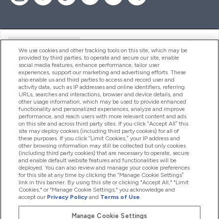
Handige Links
We use cookies and other tracking tools on this site, which may be
provided by third parties, to operate and secure our site, enable
social media features, enhance performance, tailor user
experiences, support our marketing and advertising efforts. These
Producten
also enable us and third parties to access and record user and
activity data, such as IP addresses and online identifiers, referring
URLs, searches and interactions, browser and device details, and
other usage information, which may be used to provide enhanced
Company Information
functionality and personalized experiences, analyze and improve
performance, and reach users with more relevant content and ads
on this site and across third party sites. If you click “Accept All” this
site may deploy cookies (including third party cookies) for all of
these purposes. If you click “Limit Cookies,” your IP address and
Loyalty & Rewards
other browsing information may still be collected but only cookies
(including third party cookies) that are necessary to operate, secure
and enable default website features and functionalities will be
deployed. You can also review and manage your cookie preferences
for this site at any time by clicking the “Manage Cookie Settings”
2026 The Hut.com Ltd
link in this banner. By using this site or clicking "Accept All," "Limit
Cookies," or "Manage Cookie Settings," you acknowledge and
accept our
Privacy Policy
and
Terms of Use
.
Manage Cookie Settings