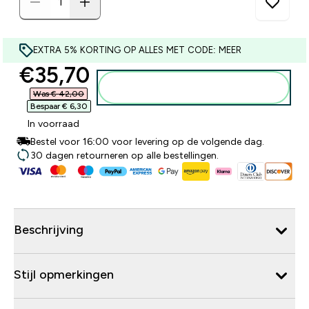
EXTRA 5% KORTING OP ALLES MET CODE: MEER
discounted price
€35,70‎
Voeg toe aan winkelmandje
Was € 42,00‎
Bespaar € 6,30‎
In voorraad
Bestel voor 16:00 voor levering op de volgende dag.
30 dagen retourneren op alle bestellingen.
Beschrijving
Stijl opmerkingen