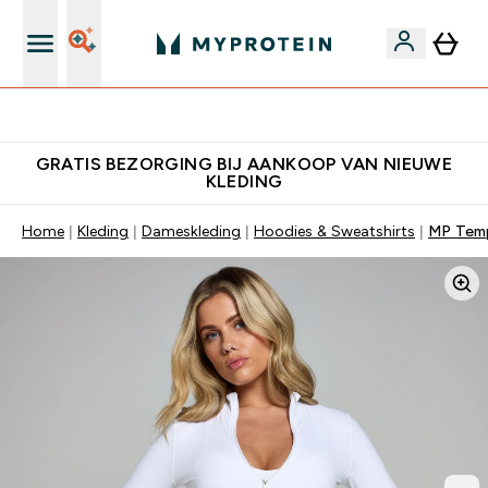
10% Extra Korting + Gratis Shaker | Nieuwe Klanten
GRATIS BEZORGING BIJ AANKOOP VAN NIEUWE
KLEDING
Home
Kleding
Dameskleding
Hoodies & Sweatshirts
MP Temp