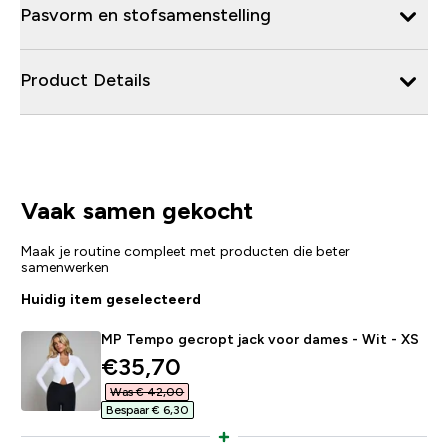
Pasvorm en stofsamenstelling
Product Details
Vaak samen gekocht
Maak je routine compleet met producten die beter
samenwerken
Huidig item geselecteerd
MP Tempo gecropt jack voor dames - Wit - XS
discounted price
€35,70‎
Was € 42,00‎
Bespaar € 6,30‎