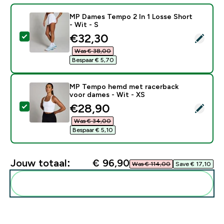
MP Dames Tempo 2 In 1 Losse Short
- Wit - S
discounted price
€32,30‎
Selecteer dit product - MP Dames Tempo 2 In 1 Losse 
Was € 38,00‎
Bespaar € 5,70‎
MP Tempo hemd met racerback
voor dames - Wit - XS
discounted price
€28,90‎
Selecteer dit product - MP Tempo hemd met racerbac
Was € 34,00‎
Bespaar € 5,10‎
Jouw totaal:
€ 96,90‎
Was € 114,00‎
Save € 17,10‎
Voeg deze toe aan je routine