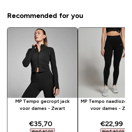
Recommended for you
MP Tempo gecropt jack
MP Tempo naadloze l
voor dames - Zwart
voor dames - Zwa
discounted price
discounte
€35,70‎
€22,99‎
Was € 42,00‎
Was € 40,00‎