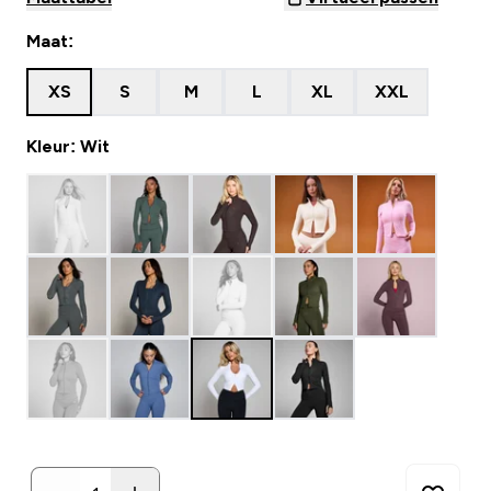
Maat:
XS
S
M
L
XL
XXL
Kleur: Wit