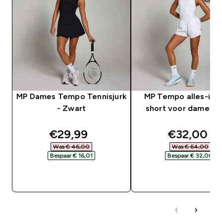
MP Dames Tempo Tennisjurk
MP Tempo alles-in-
- Zwart
short voor dames -
discounted price
discounte
€29,99‎
€32,00‎
Was € 46,00‎
Was € 64,00‎
Bespaar € 16,01‎
Bespaar € 32,00‎
SHOP SNEL
SHOP SNEL