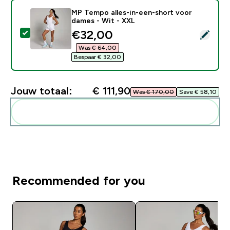
MP Tempo alles-in-een-short voor
dames - Wit - XXL
discounted price
€32,00‎
Selecteer dit product - MP Tempo alles-in-een-short 
Was € 64,00‎
Bespaar € 32,00‎
Jouw totaal:
€ 111,90‎
Was € 170,00‎
Save € 58,10‎
Voeg deze toe aan je routine
Recommended for you