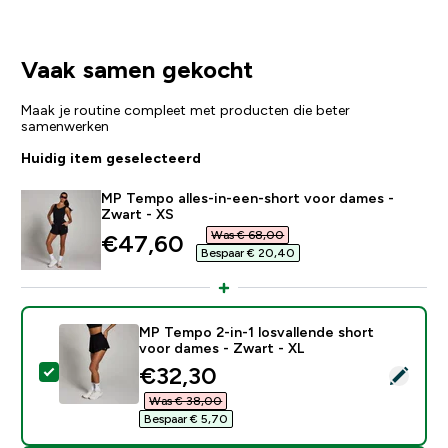
Vaak samen gekocht
Maak je routine compleet met producten die beter
samenwerken
Huidig item geselecteerd
MP Tempo alles-in-een-short voor dames -
Zwart - XS
Was € 68,00‎
discounted price
€47,60‎
Bespaar € 20,40‎
MP Tempo 2-in-1 losvallende short
voor dames - Zwart - XL
discounted price
€32,30‎
Selecteer dit product - MP Tempo 2-in-1 losvallende 
Was € 38,00‎
Bespaar € 5,70‎