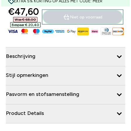
EXTRA 5% KORTING OP ALLES MET CODE: MEER
discounted price
€47,60‎
Niet op voorraad
Was € 68,00‎
Bespaar € 20,40‎
Beschrijving
Stijl opmerkingen
Pasvorm en stofsamenstelling
Product Details