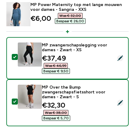
MP Power Maternity top met lange mouwen
voor dames - Sangria - XXS
Was € 32,00‎
discounted price
€6,00‎
Bespaar € 26,00‎
MP zwangerschapslegging voor
dames - Zwart - XS
discounted price
€37,49‎
Selecteer dit product - MP zwangerschapslegging voo
Was € 46,99‎
Bespaar € 9,50‎
MP Over the Bump
zwangerschapsfietsshort voor
dames - Zwart - S
Selecteer dit product - MP Over the Bump zwangersc
discounted price
€32,30‎
Was € 38,00‎
Bespaar € 5,70‎