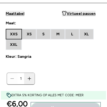
Maattabel
Virtueel passen
Maat:
XXS
XS
S
M
L
XL
XXL
Kleur: Sangria
EXTRA 5% KORTING OP ALLES MET CODE: MEER
discounted price
€6,00‎