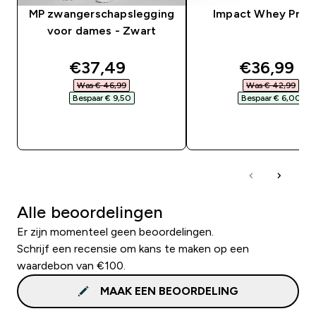
MP zwangerschapslegging
Impact Whey Prot
voor dames - Zwart
discounted price
discounte
€37,49‎
€36,99‎
Was € 46,99‎
Was € 42,99‎
Bespaar € 9,50‎
Bespaar € 6,00‎
SHOP SNEL
SHOP SNEL
Alle beoordelingen
Er zijn momenteel geen beoordelingen.
Schrijf een recensie om kans te maken op een
waardebon van €100.
MAAK EEN BEOORDELING