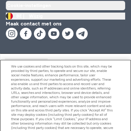
Cookie-instellingen
BE |
Wijzig
Maak contact met ons
Handige Links
We use cookies and other tracking tools on this site, which may be
provided by third parties, to operate and secure our site, enable
social media features, enhance performance, tailor user
experiences, support our marketing and advertising efforts. These
Producten
also enable us and third parties to access and record user and
activity data, such as IP addresses and online identifiers, referring
URLs, searches and interactions, browser and device details, and
other usage information, which may be used to provide enhanced
Company Information
functionality and personalized experiences, analyze and improve
performance, and reach users with more relevant content and ads
on this site and across third party sites. If you click “Accept All” this
site may deploy cookies (including third party cookies) for all of
these purposes. If you click “Limit Cookies,” your IP address and
Loyalty & Rewards
other browsing information may still be collected but only cookies
(including third party cookies) that are necessary to operate, secure