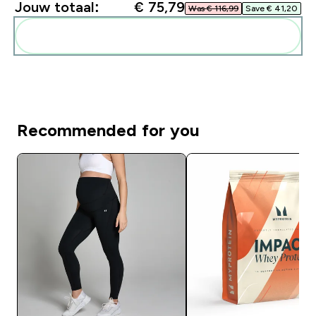
Jouw totaal:
€ 75,79‎
Was € 116,99‎
Save € 41,20‎
Voeg deze toe aan je routine
Recommended for you