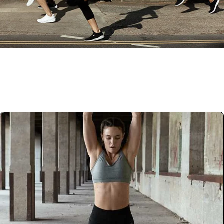
SCHRIJF VOOR ONS
Maak deel uit van #TeamMyproteinNL