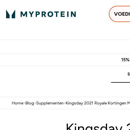
VOED
Uitverkoop
Gratis bezorging v
15%
S
Home
>
Blog
>
Supplementen
>
Kingsday 2021 Royale Kortingen 
Kingsday 