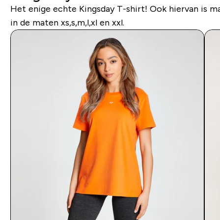
Het enige echte Kingsday T-shirt! Ook hiervan is ma
in de maten xs,s,m,l,xl en xxl.