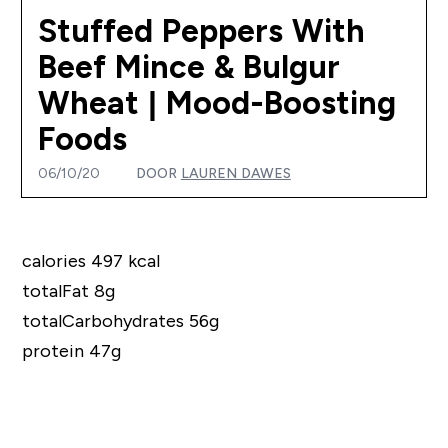
Stuffed Peppers With
Beef Mince & Bulgur
Wheat | Mood-Boosting
Foods
06/10/20
DOOR
LAUREN DAWES
calories 497 kcal
totalFat 8g
totalCarbohydrates 56g
protein 47g