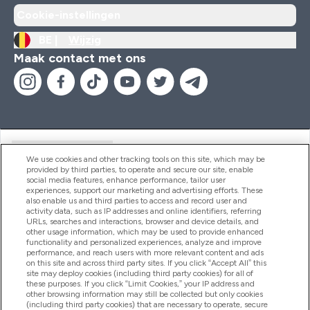
Cookie-instellingen
BE |
Wijzig
Maak contact met ons
Handige Links
We use cookies and other tracking tools on this site, which may be
provided by third parties, to operate and secure our site, enable
social media features, enhance performance, tailor user
experiences, support our marketing and advertising efforts. These
Producten
also enable us and third parties to access and record user and
activity data, such as IP addresses and online identifiers, referring
URLs, searches and interactions, browser and device details, and
other usage information, which may be used to provide enhanced
Company Information
functionality and personalized experiences, analyze and improve
performance, and reach users with more relevant content and ads
on this site and across third party sites. If you click “Accept All” this
site may deploy cookies (including third party cookies) for all of
these purposes. If you click “Limit Cookies,” your IP address and
Loyalty & Rewards
other browsing information may still be collected but only cookies
(including third party cookies) that are necessary to operate, secure