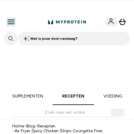
10% Extra Korting + Gratis Shaker | Nieuwe Klanten
Wat is jouw doel vandaag?
TOT 20% KORTING OP ALLES MET CODE: MEER | EXTRA
10% KORTING OP ALLE ONTBIJT PRODUCTEN | EINDIGT
OVER:
0 0
:
0 1
:
5 6
:
5 9
DAG
UUR
MINUTEN
SECONDEN
SUPPLEMENTEN
RECEPTEN
VOEDING
Home
>
Blog
>
Recepten
>
Air Fryer Spicy Chicken Strips Courgette Fries