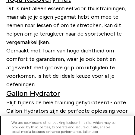
Dit is niet alleen essentieel voor thuistrainingen,
maar als je je eigen yogamat hebt om mee te
nemen naar lessen of om te stretchen, kan dit
helpen om je terugkeer naar de sportschool te
vergemakkelijken.
Gemaakt met
foam
van hoge dichtheid om
comfort te garanderen, waar je ook bent en
afgewerkt met
groove grip
om uitglijden te
voorkomen, is het de ideale keuze voor al je
oefeningen.
Gallon Hydrator
Blijf tijdens de hele training gehydrateerd - onze
Gallon Hydrators zijn de perfecte oplossing voor
als je geen waterfonteinen en kranen in je
We use cookies and other tracking tools on this site, which may be
sportschool kunt gebruiken. Vul gewoon voordat
provided by third parties, to operate and secure our site, enable
social media features, enhance performance, tailor user