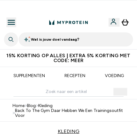
Download de App Voor 5% Extra Korting
Wat is jouw doel vandaag?
15% KORTING OP ALLES | EXTRA 5% KORTING MET
CODE: MEER
SUPPLEMENTEN
RECEPTEN
VOEDING
Home
>
Blog
>
Kleding
Back To The Gym Daar Hebben We Een Trainingsoutfit
>
Voor
KLEDING