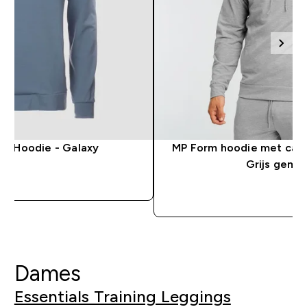
er Hoodie - Galaxy
MP Form hoodie met capu
Grijs gemê
SHOP SNEL
SHOP S
Dames
Essentials Training Leggings