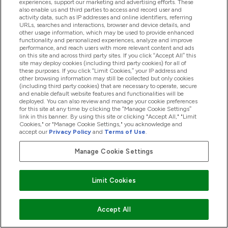
je vertrekt en je bent klaar voor de hele sessie.
experiences, support our marketing and advertising efforts. These
also enable us and third parties to access and record user and
activity data, such as IP addresses and online identifiers, referring
URLs, searches and interactions, browser and device details, and
other usage information, which may be used to provide enhanced
functionality and personalized experiences, analyze and improve
performance, and reach users with more relevant content and ads
on this site and across third party sites. If you click “Accept All” this
site may deploy cookies (including third party cookies) for all of
these purposes. If you click “Limit Cookies,” your IP address and
other browsing information may still be collected but only cookies
(including third party cookies) that are necessary to operate, secure
and enable default website features and functionalities will be
deployed. You can also review and manage your cookie preferences
for this site at any time by clicking the “Manage Cookie Settings”
link in this banner. By using this site or clicking "Accept All," "Limit
Cookies," or "Manage Cookie Settings," you acknowledge and
accept our
Privacy Policy
and
Terms of Use
.
Manage Cookie Settings
Limit Cookies
Accept All
Gallon Hydrator