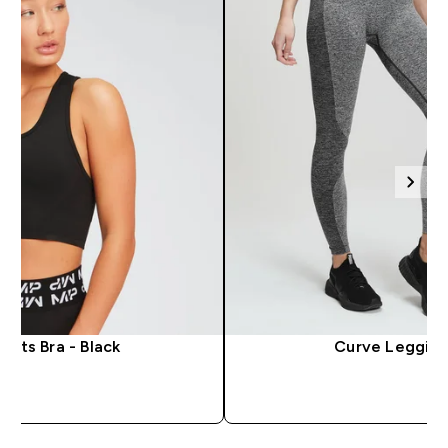
orts Bra - Black
Curve Leggings
SHOP SNEL
SHOP S