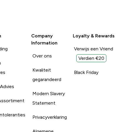
n
Company
Loyalty & Rewards
Information
ding
Verwijs een Vriend
Over ons
Verdien €20
n
Kwaliteit
res
Black Friday
gegarandeerd
 Advies
Modern Slavery
Assortiment
Statement
ntoleranties
Privacyverklaring
Algemene