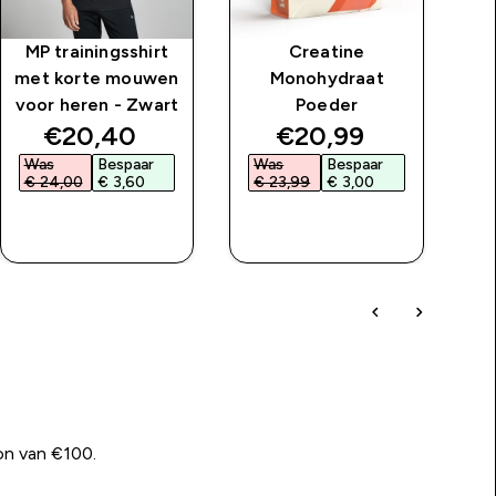
MP trainingsshirt
Creatine
Cl
met korte mouwen
Monohydraat
voor heren - Zwart
Poeder
price
discounted price
discounted price
€20,40‎
€20,99‎
Was
Bespaar
Was
Bespaar
W
€ 24,00‎
€ 3,60‎
€ 23,99‎
€ 3,00‎
€
SHOP SNEL
SHOP SNEL
on van €100.