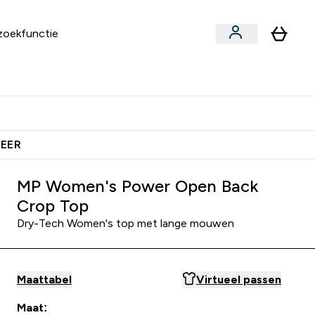
an
Vitamines
bmenu
ars & Snacks submenu
Enter Vegan submenu
Enter Vitamines submenu
⌄
⌄
ien Samen €40 Krediet
MEER
MP Women's Power Open Back
Crop Top
Dry-Tech Women's top met lange mouwen
Maattabel
Virtueel passen
Maat: