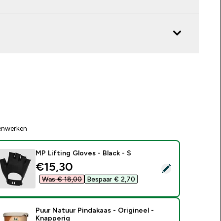
enwerken
MP Lifting Gloves - Black - S
discounted price
€15,30‎
electeer dit product - MP Lifting Gloves - Black - S
Was € 18,00‎
Bespaar € 2,70‎
Puur Natuur Pindakaas - Origineel -
Knapperig