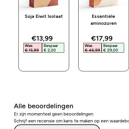
Soja Eiwit Isolaat
Essentiële
aminozuren
ed price
discounted price
discounted 
€13,99‎
€17,99‎
Was
Bespaar
Was
Bespaar
€ 15,99‎
€ 2,00‎
€ 46,99‎
€ 29,00‎
L
SHOP SNEL
SHOP SNEL
Alle beoordelingen
Er zijn momenteel geen beoordelingen.
Schrijf een recensie om kans te maken op een waardeb