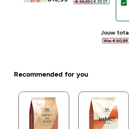
€ 34,00‎
€ 20,01‎
S
Jouw tota
Was € 60,99‎
Recommended for you