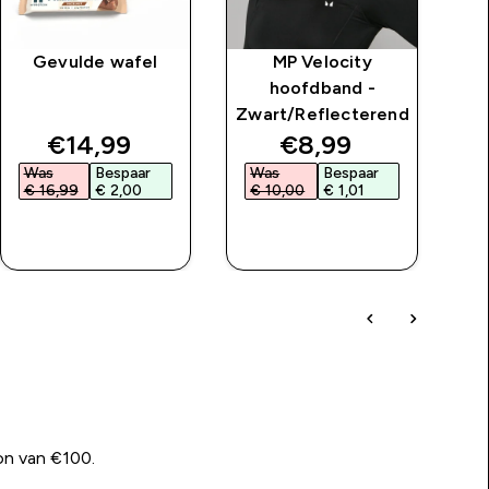
Gevulde wafel
MP Velocity
MP
hoofdband -
Zwart/Reflecterend
price
discounted price
discounted price
€14,99‎
€8,99‎
Was
Bespaar
Was
Bespaar
W
€ 16,99‎
€ 2,00‎
€ 10,00‎
€ 1,01‎
€
SHOP SNEL
SHOP SNEL
on van €100.