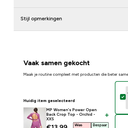
Stijl opmerkingen
Vaak samen gekocht
Maak je routine compleet met producten die beter sam
S
Huidig item geselecteerd
MP Women's Power Open
Back Crop Top - Orchid -
XXS
Was
Bespaar
discounted price
€13,99‎