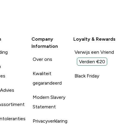
n
Company
Loyalty & Rewards
Information
ding
Verwijs een Vriend
Over ons
Verdien €20
n
Kwaliteit
res
Black Friday
gegarandeerd
 Advies
Modern Slavery
Assortiment
Statement
ntoleranties
Privacyverklaring