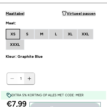
Maattabel
Virtueel passen
Maat:
XS
S
M
L
XL
XXL
XXXL
Kleur: Graphite Blue
EXTRA 5% KORTING OP ALLES MET CODE: MEER
discounted price
€7,99‎