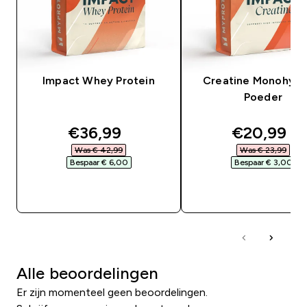
Impact Whey Protein
Creatine Monohydr
Poeder
discounted price
discounte
€36,99‎
€20,99‎
Was € 42,99‎
Was € 23,99‎
Bespaar € 6,00‎
Bespaar € 3,00‎
SHOP SNEL
SHOP SNEL
Alle beoordelingen
Er zijn momenteel geen beoordelingen.