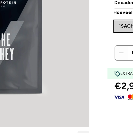
Hoeveel
1SAC
EXTRA
€2,9