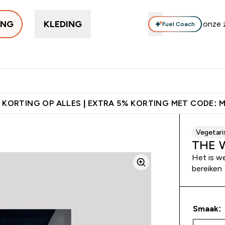
ING
KLEDING
Fuel Coach
Trending
Eiwitten
Supplementen
Bars & Snacks
Veg
Enter Trending submenu
Enter Eiwitten submenu
Enter Supplementen su
Enter B
⌄
⌄
⌄
⌄
orting + Gratis Shaker | Nieuwe Klanten
Download de App Voor 5%
 KORTING OP ALLES | EXTRA 5% KORTING MET CODE: 
Vegetari
THE W
Het is we
bereiken
Smaak: