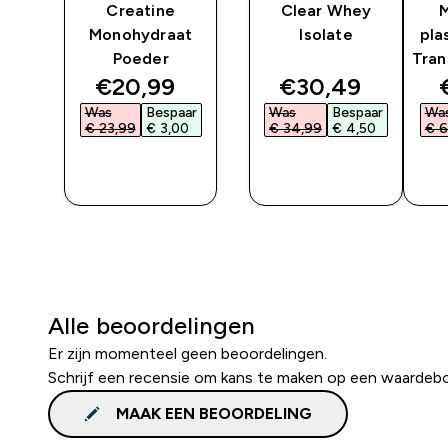
y
Creatine
Clear Whey
Monohydraat
Isolate
pla
Poeder
Tran
ed price
discounted price
discounted pri
€20,99‎
€30,49‎
ar
Was
Bespaar
Was
Bespaar
Wa
‎
€ 23,99‎
€ 3,00‎
€ 34,99‎
€ 4,50‎
€ 6
SHOP
SHOP
SNEL
SNEL
Alle beoordelingen
Er zijn momenteel geen beoordelingen.
Schrijf een recensie om kans te maken op een waardeb
MAAK EEN BEOORDELING