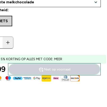
heid:
HETS
 5% KORTING OP ALLES MET CODE: MEER
9‎
Niet op voorraad