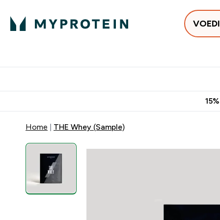
VOED
Uitverkoop
Gratis bezorging vanaf €50
10% Extra K
15%
Home
THE Whey (Sample)