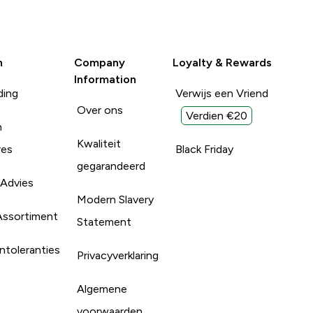
n
Company
Loyalty & Rewards
Information
ding
Verwijs een Vriend
Over ons
Verdien €20
n
Kwaliteit
res
Black Friday
gegarandeerd
 Advies
Modern Slavery
Assortiment
Statement
ntoleranties
Privacyverklaring
Algemene
voorwaarden