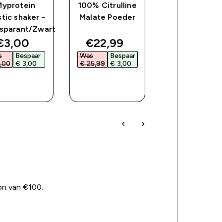
Myprotein
100% Citrulline
FlavPowder
stic shaker -
Malate Poeder
sparant/Zwart
ce
discounted price
discounted price
discoun
€3,00‎
€22,99‎
€8,99‎
s
Bespaar
Was
Bespaar
Was
Bespa
,00‎
€ 3,00‎
€ 25,99‎
€ 3,00‎
€ 10,99‎
€ 2,00
SHOP
SHOP
SHOP
SNEL
SNEL
SNEL
on van €100.