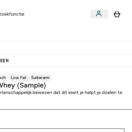
an
Vitamines
bmenu
ars & Snacks submenu
Enter Vegan submenu
Enter Vitamines submenu
⌄
⌄
 Extra Korting
Verdien Samen €40 Krediet
MEER
sch
Low Fat
Suikerarm
hey (Sample)
tenschappelijk bewezen dat dit eiwit je helpt je doelen te