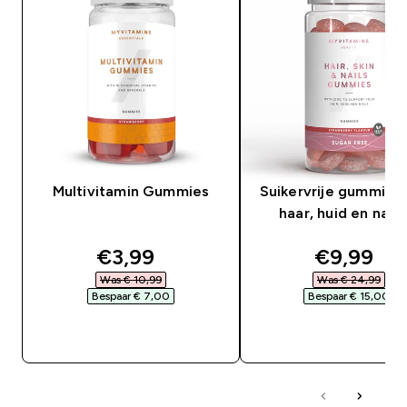
Multivitamin Gummies
Suikervrije gummies
haar, huid en nage
discounted price
discounte
€3,99‎
€9,99‎
Was € 10,99‎
Was € 24,99‎
Bespaar € 7,00‎
Bespaar € 15,00‎
SHOP SNEL
SHOP SNEL