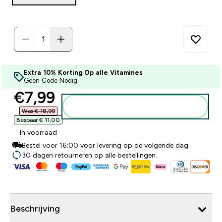
Extra 10% Korting Op alle Vitamines
Geen Code Nodig
discounted price
€7,99‎
Voeg toe aan winkelmandje
Was € 18,99‎
Bespaar € 11,00‎
In voorraad
Bestel voor 16:00 voor levering op de volgende dag.
30 dagen retourneren op alle bestellingen.
Beschrijving