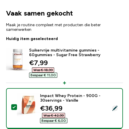
Vaak samen gekocht
Maak je routine compleet met producten die beter
samenwerken
Huidig item geselecteerd
Suikervrije multivitamine gummies -
60gummies - Sugar Free Strawberry
discounted price
€7,99‎
Was € 18,99‎
Bespaar € 11,00‎
Impact Whey Protein - 900G -
30servings - Vanille
discounted price
€36,99‎
Selecteer dit product - Impact Whey Protein - 900G - 
Was € 42,99‎
Bespaar € 6,00‎