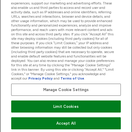
experiences, support our marketing and advertising efforts. These
Producten
also enable us and third parties to access and record user and
activity data, such as IP addresses and online identifiers, referring
URLs, searches and interactions, browser and device details, and
other usage information, which may be used to provide enhanced
Company Information
functionality and personalized experiences, analyze and improve
performance, and reach users with more relevant content and ads
on this site and across third party sites. If you click “Accept All” this
site may deploy cookies (including third party cookies) for all of
these purposes. If you click “Limit Cookies,” your IP address and
Loyalty & Rewards
other browsing information may still be collected but only cookies
(including third party cookies) that are necessary to operate, secure
and enable default website features and functionalities will be
deployed. You can also review and manage your cookie preferences
for this site at any time by clicking the “Manage Cookie Settings”
2026 The Hut.com Ltd
link in this banner. By using this site or clicking "Accept All," "Limit
Cookies," or "Manage Cookie Settings," you acknowledge and
accept our
Privacy Policy
and
Terms of Use
.
Manage Cookie Settings
Betaal met
Limit Cookies
Accept All