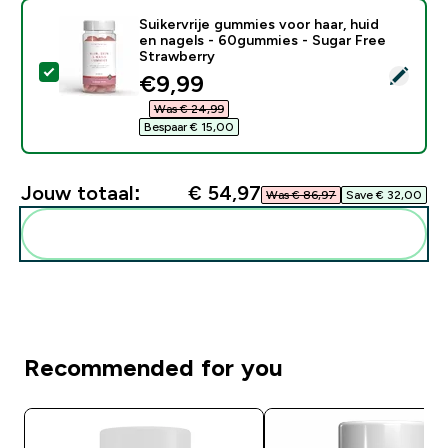
Suikervrije gummies voor haar, huid
en nagels - 60gummies - Sugar Free
Strawberry
Selecteer dit product - Suikervrije gummies voor haar
discounted price
€9,99‎
Was € 24,99‎
Bespaar € 15,00‎
Jouw totaal:
€ 54,97‎
Was € 86,97‎
Save € 32,00‎
Voeg deze toe aan je routine
Recommended for you