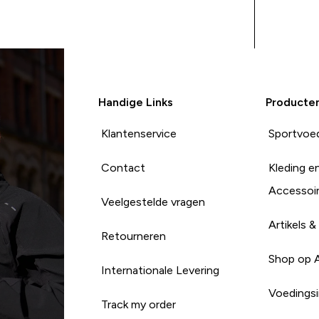
ervan verwachtte, is me
persoonlijk heel
minderwaardig dan de zeer
hartige white chocolate
almond 38g protein cookies.
Gaat goed samen met: Water
Handige Links
Producte
Klantenservice
Sportvoe
Contact
Kleding e
Accessoi
Veelgestelde vragen
Artikels &
Retourneren
Shop op 
Internationale Levering
Voedingsi
Track my order