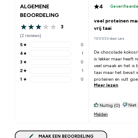
ALGEMENE
4
Geverifieerd
BEOORDELING
veel proteinen ma
3
vrij taai
3 out of 5 stars
(2 reviews)
11/01/23 door Lars
5
★
0
5 stars rating 0 reviews
De chocolade kokosn
4
★
1
4 stars rating 1 reviews
is lekker maar heeft n
3
★
0
3 stars rating 0 reviews
veel smaak en het is best wel
2
★
1
taai maar het bevat wel veel
2 stars rating 1 reviews
1
★
0
proteinen en vult go
1 stars rating 0 reviews
Meer lezen
vind ik het toch wel 
aanrader.
Niet
Nuttig (0)
Melden
MAAK EEN BEOORDELING