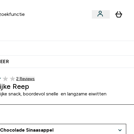
an
Vitamines
bmenu
ars & Snacks submenu
Enter Vegan submenu
Enter Vitamines submenu
⌄
⌄
 Extra Korting
Verdien Samen €40 Krediet
MEER
Recensies
2 Reviews
5 stars
ijke Reep
ijke snack, boordevol snelle en langzame eiwitten