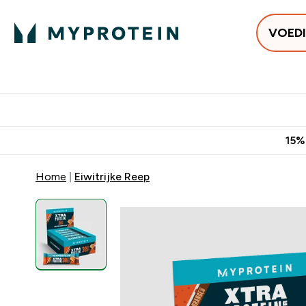
VOED
Uitverkoop
Gratis bezorging vanaf €50
10% Extra K
15%
Home
Eiwitrijke Reep