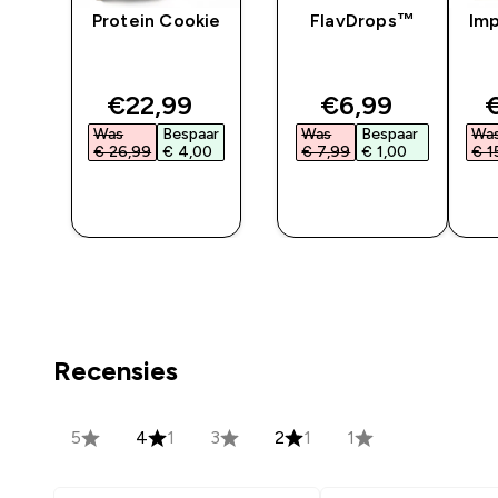
y
Protein Cookie
FlavDrops™
Imp
ted price
discounted price
discounted pri
d
€22,99‎
€6,99‎
€
ar
Was
Bespaar
Was
Bespaar
Wa
‎
€ 26,99‎
€ 4,00‎
€ 7,99‎
€ 1,00‎
€ 1
SHOP
SHOP
SNEL
SNEL
Recensies
5
4
1
3
2
1
1