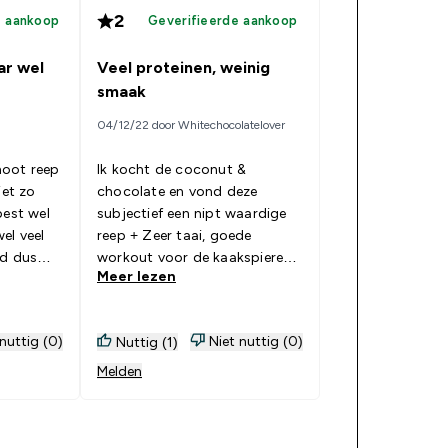
2
e aankoop
Geverifieerde aankoop
ar wel
Veel proteinen, weinig
smaak
04/12/22 door Whitechocolatelover
oot reep
Ik kocht de coconut &
iet zo
chocolate en vond deze
subjectief een nipt waardige
reep + Zeer taai, goede
ed dus
workout voor de kaakspieren
Meer lezen
een
+ Veel proteïnen + Zeer grote
en brede bars - Ik verwachte
iets vergelijkbaar met Bounty,
 nuttig (0)
Niet nuttig (0)
Nuttig (1)
maar komt niet in de buurt,
smaakt nauwelijks naar
Melden
kokosnoten of chocolade,
nasmaak is lichte kokosnoot,
over het algemeen niet wat ik