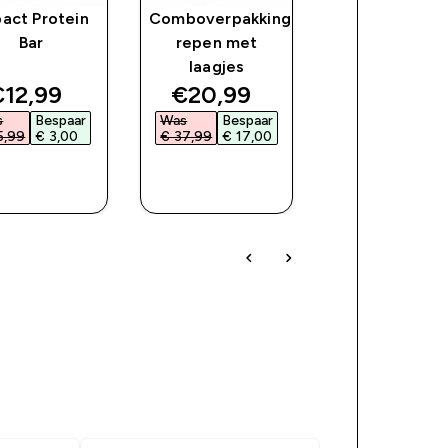
act Protein
Comboverpakking
Suikervrije
Bar
repen met
Siroop
laagjes
ce
iscounted price
discounted price
discoun
12,99‎
€20,99‎
€7,99‎
s
Bespaar
Was
Bespaar
Was
Bespaa
5,99‎
€ 3,00‎
€ 37,99‎
€ 17,00‎
€ 8,99‎
€ 1,00‎
SHOP
SHOP
SHOP
SNEL
SNEL
SNEL