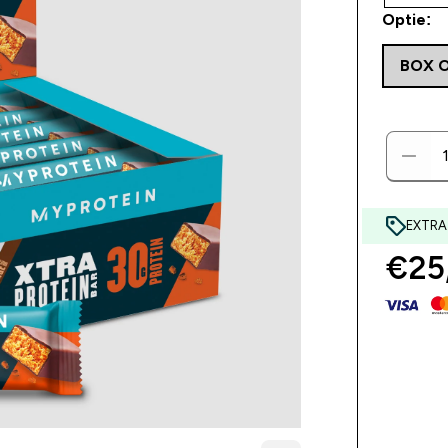
Optie:
BOX O
EXTRA
€25,