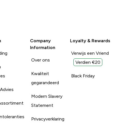
n
Company
Loyalty & Rewards
Information
ding
Verwijs een Vriend
Over ons
Verdien €20
n
Kwaliteit
res
Black Friday
gegarandeerd
 Advies
Modern Slavery
Assortiment
Statement
ntoleranties
Privacyverklaring