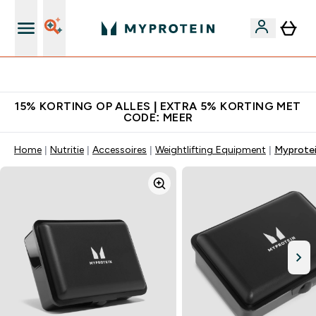
10% Extra Korting + Gratis Shaker | Nieuwe Klanten
15% KORTING OP ALLES | EXTRA 5% KORTING MET
CODE: MEER
Home
Nutritie
Accessoires
Weightlifting Equipment
Myprotei