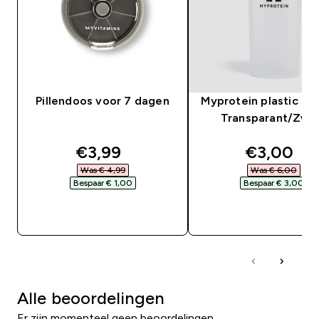
Pillendoos voor 7 dagen
Myprotein plastic sha
Transparant/Zwa
discounted price
discounte
€3,99‎
€3,00‎
Was € 4,99‎
Was € 6,00‎
Bespaar € 1,00‎
Bespaar € 3,00‎
SHOP SNEL
SHOP SNEL
Alle beoordelingen
Er zijn momenteel geen beoordelingen.