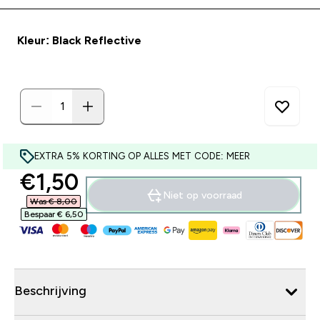
Kleur: Black Reflective
EXTRA 5% KORTING OP ALLES MET CODE: MEER
discounted price
€1,50‎
Niet op voorraad
Was € 8,00‎
Bespaar € 6,50‎
Beschrijving