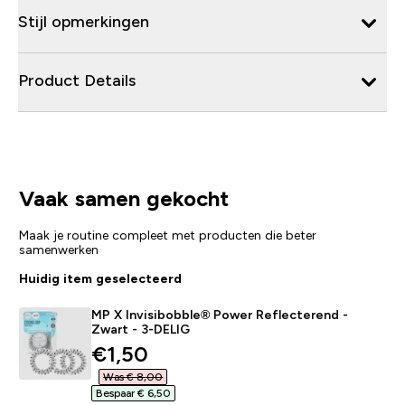
Stijl opmerkingen
Product Details
Vaak samen gekocht
Maak je routine compleet met producten die beter
samenwerken
Huidig item geselecteerd
MP X Invisibobble® Power Reflecterend -
Zwart - 3-DELIG
discounted price
€1,50‎
Was € 8,00‎
Bespaar € 6,50‎