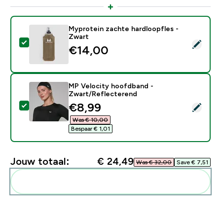
Myprotein zachte hardloopfles -
Zwart
Selecteer dit product - Myprotein zachte hardloopfle
€14,00‎
MP Velocity hoofdband -
Zwart/Reflecterend
discounted price
€8,99‎
Selecteer dit product - MP Velocity hoofdband - Zwa
Was € 10,00‎
Bespaar € 1,01‎
Jouw totaal:
€ 24,49‎
Was € 32,00‎
Save € 7,51‎
Voeg deze toe aan je routine