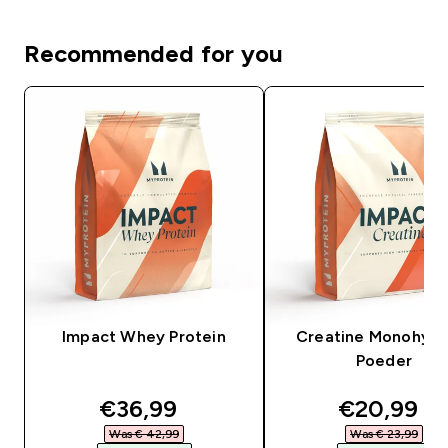
Recommended for you
Impact Whey Protein
Creatine Monohydr
Poeder
discounted price
discounte
€36,99‎
€20,99‎
Was € 42,99‎
Was € 23,99‎