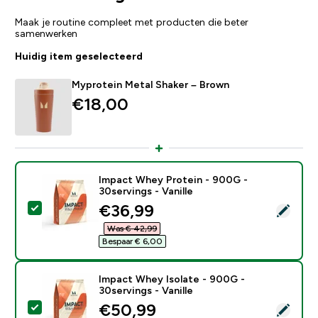
Maak je routine compleet met producten die beter
samenwerken
Huidig item geselecteerd
Myprotein Metal Shaker – Brown
€18,00‎
Impact Whey Protein - 900G -
30servings - Vanille
discounted price
€36,99‎
Selecteer dit product - Impact Whey Protein - 900G - 
Was € 42,99‎
Bespaar € 6,00‎
Impact Whey Isolate - 900G -
30servings - Vanille
discounted price
€50,99‎
Selecteer dit product - Impact Whey Isolate - 900G - 