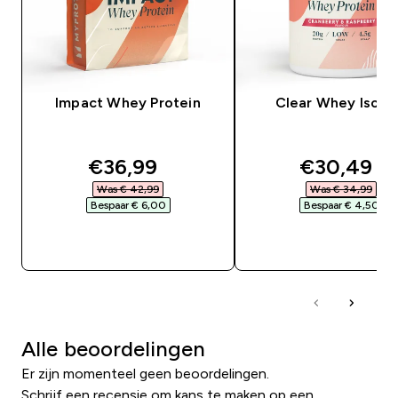
Impact Whey Protein
Clear Whey Isola
discounted price
discounte
€36,99‎
€30,49‎
Was € 42,99‎
Was € 34,99‎
Bespaar € 6,00‎
Bespaar € 4,50‎
SHOP SNEL
SHOP SNEL
Alle beoordelingen
Er zijn momenteel geen beoordelingen.
Schrijf een recensie om kans te maken op een