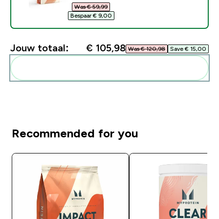
Was € 59,99‎
Bespaar € 9,00‎
Jouw totaal:
€ 105,98‎
Was € 120,98‎
Save € 15,00‎
Voeg deze toe aan je routine
Recommended for you