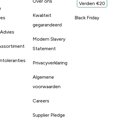
Over ons
Verdien €20
n
Kwaliteit
res
Black Friday
gegarandeerd
 Advies
Modern Slavery
Assortiment
Statement
ntoleranties
Privacyverklaring
Algemene
voorwaarden
Careers
Supplier Pledge