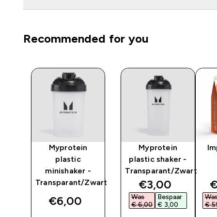
Recommended for you
Myprotein
Myprotein
Im
t
plastic
plastic shaker -
minishaker -
Transparant/Zwart
ted price
discounted pri
d
€3,00‎
€
Transparant/Zwart
ar
Was
Bespaar
Wa
€6,00‎
‎
€ 6,00‎
€ 3,00‎
€ 5