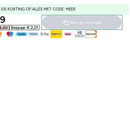
 5% KORTING OP ALLES MET CODE: MEER
ounted price
9‎
Niet op voorraad
,00‎
Bespaar € 2,01‎