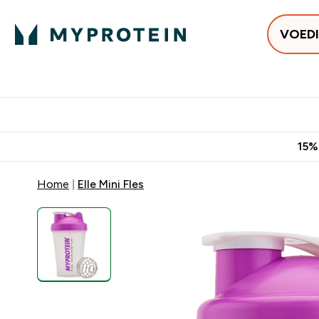
VOED
Uitverkoop
Gratis bezorging vanaf €50
10% Extra K
15%
Home
Elle Mini Fles