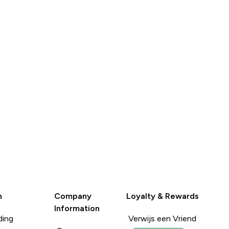
SHOP
SNEL
n
Company
Loyalty & Rewards
Information
ding
Verwijs een Vriend