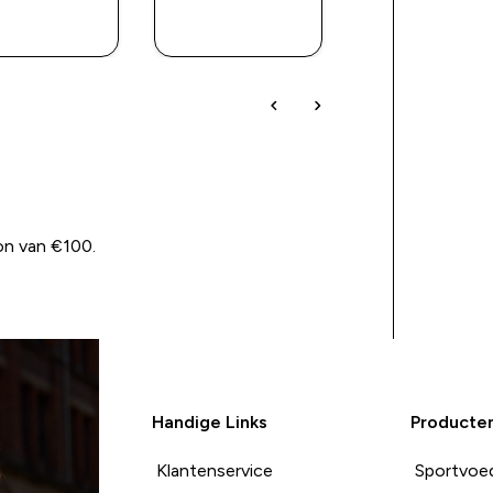
SHOP
SHOP
SHOP
SNEL
SNEL
SNEL
on van €100.
Handige Links
Producte
Klantenservice
Sportvoe