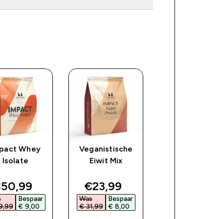
pact Whey
Veganistische
Clear Protein
Isolate
Eiwit Mix
Whey & Colla
ce
iscounted price
discounted price
discount
50,99‎
€23,99‎
€20,99‎
s
Bespaar
Was
Bespaar
Was
Bespa
9,99‎
€ 9,00‎
€ 31,99‎
€ 8,00‎
€ 29,99‎
€ 9,00