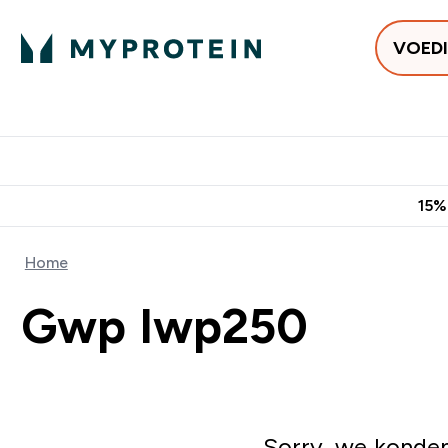
VOED
Uitverkoop
Gratis bezorging v
15%
Home
Gwp Iwp250
Sorry, we konden