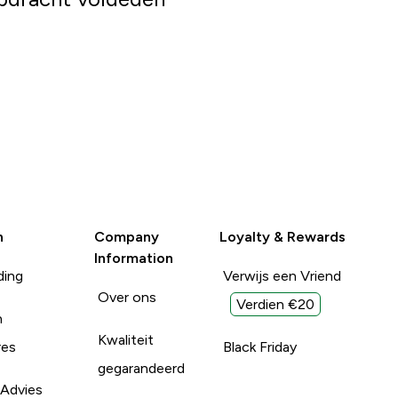
n
Company
Loyalty & Rewards
Information
ding
Verwijs een Vriend
Over ons
Verdien €20
n
Kwaliteit
res
Black Friday
gegarandeerd
 Advies