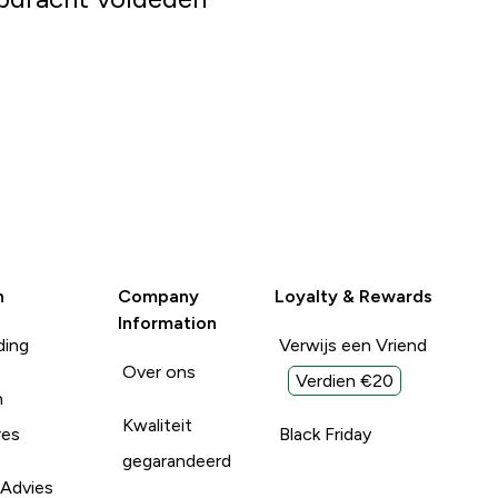
n
Company
Loyalty & Rewards
Information
ding
Verwijs een Vriend
Over ons
Verdien €20
n
Kwaliteit
res
Black Friday
gegarandeerd
 Advies