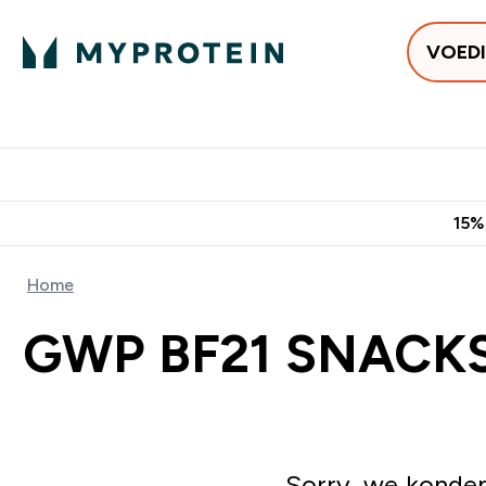
VOED
Uitverkoop
Gratis bezorging vanaf €50
10% Extra K
15%
Home
GWP BF21 SNACK
Sorry, we konden